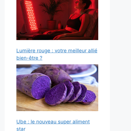
Lumière rouge : votre meilleur allié
bien-être ?
Ube : le nouveau super aliment
star