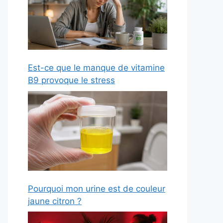
Est-ce que le manque de vitamine
B9 provoque le stress
Pourquoi mon urine est de couleur
jaune citron ?