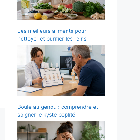
Les meilleurs aliments pour
nettoyer et purifier les reins
Boule au genou : comprendre et
soigner le kyste poplité