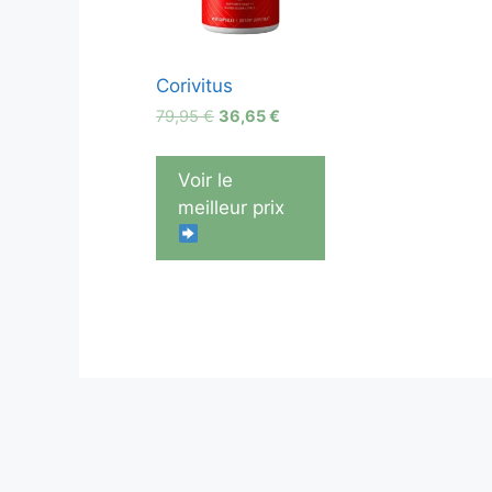
Corivitus
Le
Le
79,95
€
36,65
€
prix
prix
initial
actuel
Voir le
était :
est :
meilleur prix
79,95 €.
36,65 €.