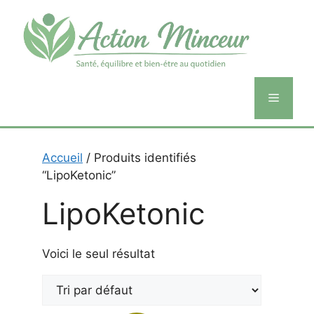
Aller
au
contenu
Menu
Accueil
/ Produits identifiés
“LipoKetonic”
LipoKetonic
Voici le seul résultat