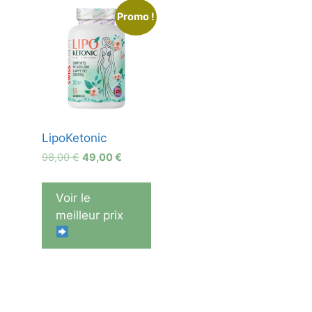
Promo !
LipoKetonic
Le
Le
98,00
€
49,00
€
prix
prix
initial
actuel
Voir le
était :
est :
meilleur prix
98,00 €.
49,00 €.