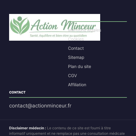
LIENS UTILES
Mentions légales
Cookies
Contact
Sitemap
Plan du site
CGV
Affiliation
CONTACT
contact@actionminceur.fr
Disclaimer médecin :
Le contenu de ce site est fourni à titre
informatif uniquement et ne remplace pas une consultation médicale